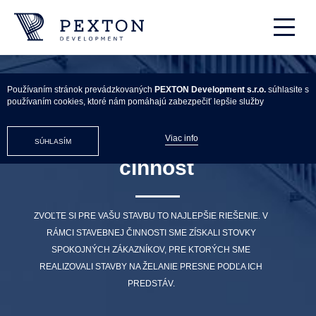
Používaním stránok prevádzkovaných
PEXTON Development s.r.o.
súhlasite s
používaním cookies, ktoré nám pomáhajú zabezpečiť lepšie služby
Stavebná
Viac info
SÚHLASÍM
činnosť
ZVOĽTE SI PRE VAŠU STAVBU TO NAJLEPŠIE RIEŠENIE. V
RÁMCI STAVEBNEJ ČINNOSTI SME ZÍSKALI STOVKY
SPOKOJNÝCH ZÁKAZNÍKOV, PRE KTORÝCH SME
REALIZOVALI STAVBY NA ŽELANIE PRESNE PODĽA ICH
PREDSTÁV.