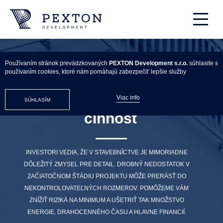
Používaním stránok prevádzkovaných
PEXTON Development s.r.o.
súhlasite s
používaním cookies, ktoré nám pomáhajú zabezpečiť lepšie služby
Developerská
Viac info
SÚHLASÍM
činnosť
INVESTORI VEDIA, ŽE V STAVEBNÍCTVE JE MIMORIADNE
DÔLEŽITÝ ZMYSEL PRE DETAIL. DROBNÝ NEDOSTATOK V
ZAČIATOČNOM ŠTÁDIU PROJEKTU MÔŽE PRERÁSŤ DO
NEKONTROLOVATEĽNÝCH ROZMEROV. POMÔŽEME VÁM
ZNÍŽIŤ RIZIKÁ NA MINIMUM A UŠETRIŤ TAK MNOŽSTVO
ENERGIE, DRAHOCENNÉHO ČASU A HLAVNE FINANCIÍ.