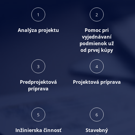
1
2
Analýza projektu
Pomoc pri
vyjednávaní
podmienok už
od prvej kúpy
3
4
va
Predprojektová
Projektová príprava
príprava
5
6
Inžinierska činnosť
Stavebný